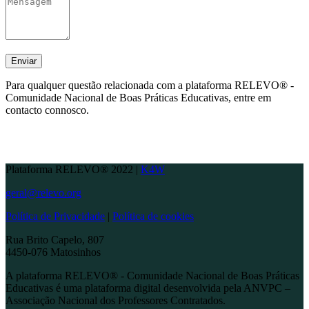
Para qualquer questão relacionada com a plataforma RELEVO® -
Comunidade Nacional de Boas Práticas Educativas, entre em
contacto connosco.
Plataforma RELEVO® 2022 |
K4W
geral@relevo.org
Política de Privacidade
|
Política de cookies
Rua Brito Capelo, 807
4450-076 Matosinhos
A plataforma RELEVO® - Comunidade Nacional de Boas Práticas
Educativas é uma plataforma digital desenvolvida pela ANVPC –
Associação Nacional dos Professores Contratados.