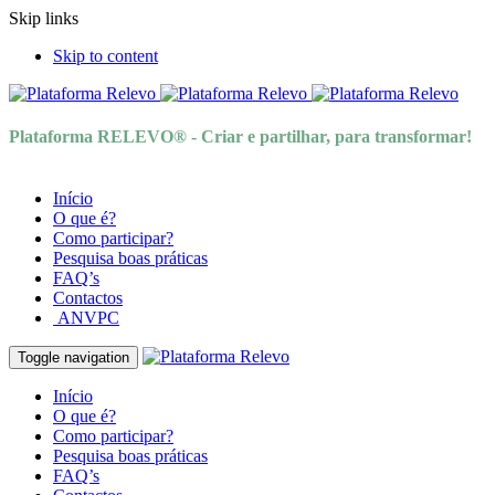
Skip links
Skip to content
Plataforma RELEVO® - Criar e partilhar, para transformar!
Início
O que é?
Como participar?
Pesquisa boas práticas
FAQ’s
Contactos
ANVPC
Toggle navigation
Início
O que é?
Como participar?
Pesquisa boas práticas
FAQ’s