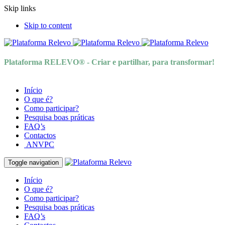
Skip links
Skip to content
Plataforma RELEVO® - Criar e partilhar, para transformar!
Início
O que é?
Como participar?
Pesquisa boas práticas
FAQ’s
Contactos
ANVPC
Toggle navigation
Início
O que é?
Como participar?
Pesquisa boas práticas
FAQ’s