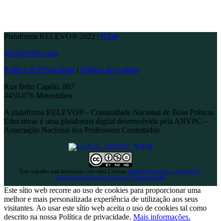
Plataforma RELEVO® 2022 |
K4W
geral@relevo.org
Política de Privacidade
|
Política de cookies
Rua Brito Capelo, 807
4450-076 Matosinhos
A plataforma RELEVO® - Comunidade Nacional de Boas Práticas
Educativas é uma plataforma digital desenvolvida pela ANVPC –
Associação Nacional dos Professores Contratados.
Este trabalho está licenciado com uma Licença
Creative Commons - Atribuição-
NãoComercial-SemDerivações 4.0 Internacional
.
Este sítio web recorre ao uso de cookies para proporcionar uma
melhor e mais personalizada experiência de utilização aos seus
visitantes. Ao usar este sítio web aceita o uso de cookies tal como
descrito na nossa Política de privacidade.
Mais informações.