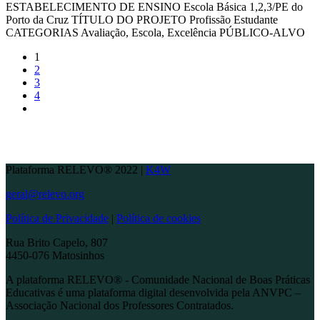
ESTABELECIMENTO DE ENSINO Escola Básica 1,2,3/PE do
Porto da Cruz TÍTULO DO PROJETO Profissão Estudante
CATEGORIAS Avaliação, Escola, Excelência PÚBLICO-ALVO
1
2
3
4
Plataforma RELEVO® 2022 |
K4W
geral@relevo.org
Política de Privacidade
|
Política de cookies
Rua Brito Capelo, 807
4450-076 Matosinhos
A plataforma RELEVO® - Comunidade Nacional de Boas Práticas
Educativas é uma plataforma digital desenvolvida pela ANVPC –
Associação Nacional dos Professores Contratados.