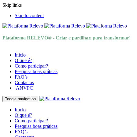
Skip links
Skip to content
Plataforma RELEVO® - Criar e partilhar, para transformar!
Início
O que é?
Como participar?
Pesquisa boas práticas
FAQ’s
Contactos
ANVPC
Toggle navigation
Início
O que é?
Como participar?
Pesquisa boas práticas
FAQ’s