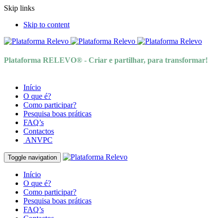
Skip links
Skip to content
Plataforma RELEVO® - Criar e partilhar, para transformar!
Início
O que é?
Como participar?
Pesquisa boas práticas
FAQ’s
Contactos
ANVPC
Toggle navigation
Início
O que é?
Como participar?
Pesquisa boas práticas
FAQ’s