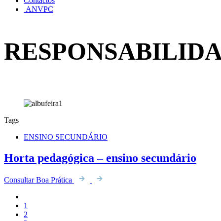
Contactos
ANVPC
RESPONSABILID
Tags
ENSINO SECUNDÁRIO
Horta pedagógica – ensino secundário
Consultar Boa Prática
1
2