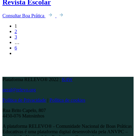
Revista Escolar
Consultar Boa Prática
1
2
3
…
6
Plataforma RELEVO® 2022 |
K4W
geral@relevo.org
Política de Privacidade
|
Política de cookies
Rua Brito Capelo, 807
4450-076 Matosinhos
A plataforma RELEVO® - Comunidade Nacional de Boas Práticas
Educativas é uma plataforma digital desenvolvida pela ANVPC –