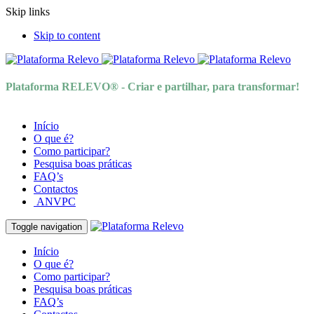
Skip links
Skip to content
Plataforma RELEVO® - Criar e partilhar, para transformar!
Início
O que é?
Como participar?
Pesquisa boas práticas
FAQ’s
Contactos
ANVPC
Toggle navigation
Início
O que é?
Como participar?
Pesquisa boas práticas
FAQ’s