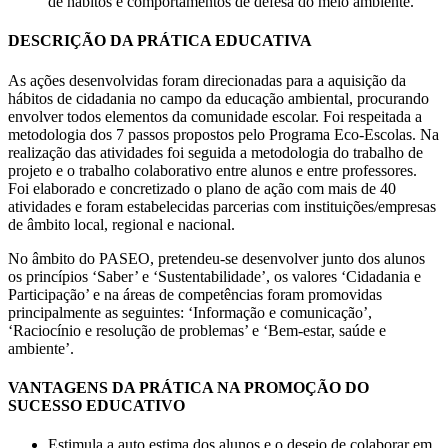
de hábitos e comportamentos de defesa do meio ambiente.
DESCRIÇÃO DA PRÁTICA EDUCATIVA
As ações desenvolvidas foram direcionadas para a aquisição da
hábitos de cidadania no campo da educação ambiental, procurando
envolver todos elementos da comunidade escolar. Foi respeitada a
metodologia dos 7 passos propostos pelo Programa Eco-Escolas. Na
realização das atividades foi seguida a metodologia do trabalho de
projeto e o trabalho colaborativo entre alunos e entre professores.
Foi elaborado e concretizado o plano de ação com mais de 40
atividades e foram estabelecidas parcerias com instituições/empresas
de âmbito local, regional e nacional.
No âmbito do PASEO, pretendeu-se desenvolver junto dos alunos
os princípios ‘Saber’ e ‘Sustentabilidade’, os valores ‘Cidadania e
Participação’ e na áreas de competências foram promovidas
principalmente as seguintes: ‘Informação e comunicação’,
‘Raciocínio e resolução de problemas’ e ‘Bem-estar, saúde e
ambiente’.
VANTAGENS DA PRÁTICA NA PROMOÇÃO DO
SUCESSO EDUCATIVO
Estimula a auto estima dos alunos e o desejo de colaborar em