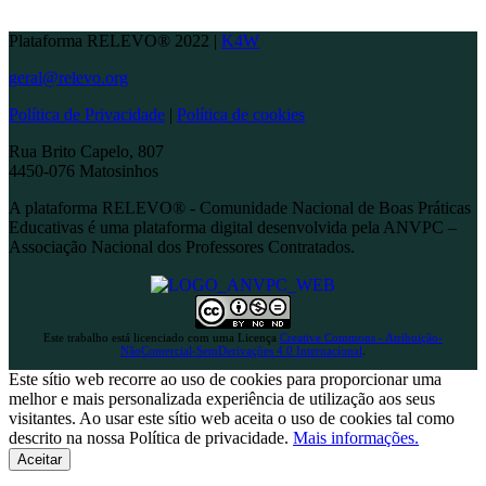
Plataforma RELEVO® 2022 |
K4W
geral@relevo.org
Política de Privacidade
|
Política de cookies
Rua Brito Capelo, 807
4450-076 Matosinhos
A plataforma RELEVO® - Comunidade Nacional de Boas Práticas
Educativas é uma plataforma digital desenvolvida pela ANVPC –
Associação Nacional dos Professores Contratados.
Este trabalho está licenciado com uma Licença
Creative Commons - Atribuição-
NãoComercial-SemDerivações 4.0 Internacional
.
Este sítio web recorre ao uso de cookies para proporcionar uma
melhor e mais personalizada experiência de utilização aos seus
visitantes. Ao usar este sítio web aceita o uso de cookies tal como
descrito na nossa Política de privacidade.
Mais informações.
Aceitar