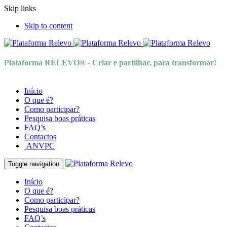
Skip links
Skip to content
Plataforma RELEVO® - Criar e partilhar, para transformar!
Início
O que é?
Como participar?
Pesquisa boas práticas
FAQ’s
Contactos
ANVPC
Toggle navigation
Início
O que é?
Como participar?
Pesquisa boas práticas
FAQ’s